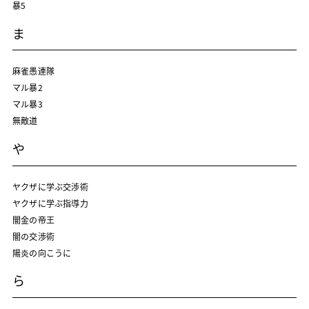
暴5
ま
麻雀愚連隊
マル暴2
マル暴3
無敵道
や
ヤクザに学ぶ交渉術
ヤクザに学ぶ指導力
闇金の帝王
闇の交渉術
陽炎の向こうに
ら