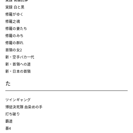
実録 白と黒
修羅がゆく
修羅之魂
修羅の妻たち
修羅のみち
修羅の群れ
首領の女2
新・空手バカ一代
新・首領への道
新・日本の首領
た
ツインギャング
博徒決死隊 血染めの手
打ち破り
覇道
暴4