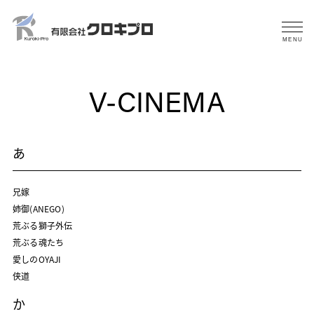
MENU
V-CINEMA
あ
兄嫁
姉御(ANEGO)
荒ぶる獅子外伝
荒ぶる魂たち
愛しのOYAJI
侠道
か