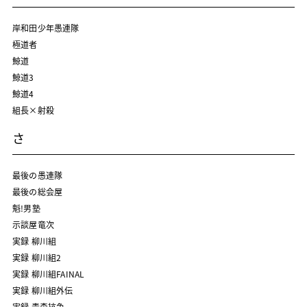
岸和田少年愚連隊
極道者
鯨道
鯨道3
鯨道4
組長×射殺
さ
最後の愚連隊
最後の総会屋
魁!男塾
示談屋竜次
実録 柳川組
実録 柳川組2
実録 柳川組FAINAL
実録 柳川組外伝
実録 青森抗争