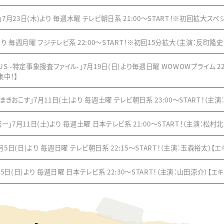
」7月23日(木)より 毎週木曜 テレビ朝日系 21:00～START！※初回拡大ス
)より 毎週月曜 フジテレビ系 22:00～START！※初回15分拡大（主演：反町
IUS -特定事象捜査ファイル-」7月19日(日)より毎週日曜 WOWOWプライム 2
中！】
きおこす」7月11日(土)より 毎週土曜 テレビ朝日系 23:00～START！（主
ー」7月11日(土)より 毎週土曜 日本テレビ系 21:00～START！（主演：松
月5日(日)より 毎週日曜 テレビ朝日系 22:15～START！（主演：玉森裕太）
5日(日)より 毎週日曜 日本テレビ系 22:30～START！（主演：山田涼介）【