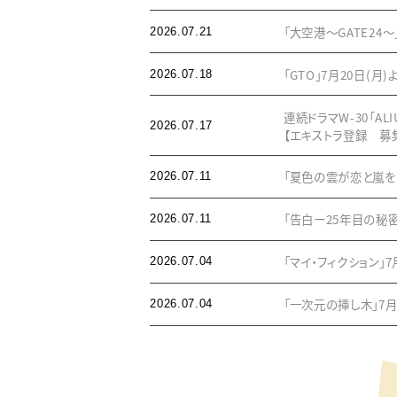
「大空港～GATE24～
2026.07.21
「GTO」7月20日(月
2026.07.18
連続ドラマW-30「AL
2026.07.17
【エキストラ登録 募集
「夏色の雲が恋と嵐をま
2026.07.11
「告白ー25年目の秘密
2026.07.11
「マイ・フィクション」7
2026.07.04
「一次元の挿し木」7月
2026.07.04