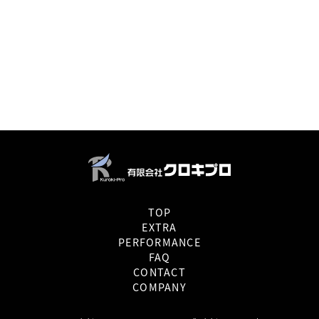
「大空港～GATE24～」7月23日(木)より 毎週
木曜 テレビ朝日系 21:00～START！※初回
2026.07.21
拡大スペシャル（主演：趣里）【エキストラ登
録 募集中！】
「GTO」7月20日(月)より 毎週月曜 フジテレ
ビ系 22:00～START！※初回15分拡大（主
2026.07.18
演：反町隆史）【エキストラ登録 募集中！】
連続ドラマW-30「ALIUS -特定事象捜査ファ
イル-」7月19日(日)より毎週日曜 WOWOWプ
2026.07.17
ライム 22:00～START！＜全6話＞（主演：
TOP
佐々木蔵之介）【エキストラ登録 募集中！】
EXTRA
PERFORMANCE
「夏色の雲が恋と嵐をまきおこす」7月11日
FAQ
(土)より 毎週土曜 テレビ朝日系 23:00～
CONTACT
2026.07.11
START！（主演：深田竜生）【エキストラ登録
COMPANY
募集中！】